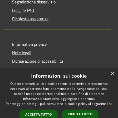
Segnalazione disservizio
Leggi le FAQ
Richiesta assistenza
Informativa privacy
Note legali
Dichiarazione di accessibilità
×
Informazioni sui cookie
Questo sito web utilizza cookie tecnici e assimilati strettamente
RSS
Comune convenzionato
necessari al corretto funzionamento e alla navigazione del sito,
Accessibilità
Astigov
nonché un cookie tecnico analitico al solo fine di elaborare
informazioni statistiche, aggregate e anonime.
Privacy
Per maggiori dettagli, può consultare la cookie policy al seguente
link
Progetto
|
Convenzione
|
Cookie
Adesioni
Mappa del sito
RIFIUTA TUTTO
ACCETTA TUTTO