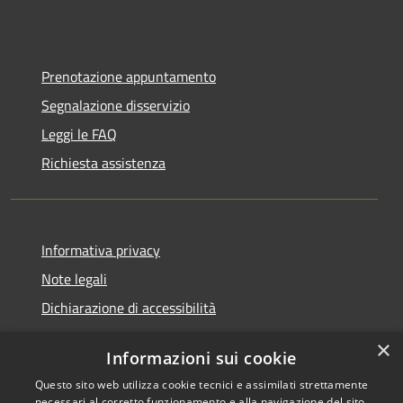
Prenotazione appuntamento
Segnalazione disservizio
Leggi le FAQ
Richiesta assistenza
Informativa privacy
Note legali
Dichiarazione di accessibilità
×
Informazioni sui cookie
Questo sito web utilizza cookie tecnici e assimilati strettamente
RSS
Comune convenzionato
necessari al corretto funzionamento e alla navigazione del sito,