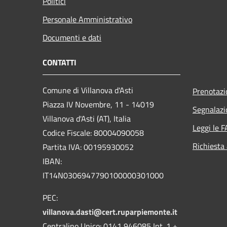
Politici
Personale Amministrativo
Documenti e dati
CONTATTI
Comune di Villanova d'Asti
Prenotaz
Piazza IV Novembre, 11 - 14019
Segnalazi
Villanova d'Asti (AT), Italia
Leggi le 
Codice Fiscale: 80004090058
Richiesta
Partita IVA: 00195930052
IBAN:
IT14N0306947790100000301000
PEC:
villanova.dasti@cert.ruparpiemonte.it
Centralino Unico: 0141 946085 Int. 1 +