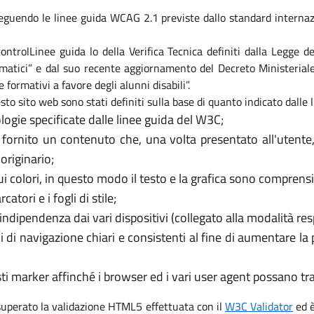
eguendo le linee guida WCAG 2.1 previste dallo standard internaz
i controlLinee guida lo della Verifica Tecnica definiti dalla Legge
formatici” e dal suo recente aggiornamento del Decreto Ministeri
e formativi a favore degli alunni disabili”.
sto sito web sono stati definiti sulla base di quanto indicato dalle
logie specificate dalle linee guida del W3C;
 fornito un contenuto che, una volta presentato all'utente
originario;
 colori, in questo modo il testo e la grafica sono comprensib
tori e i fogli di stile;
’indipendenza dai vari dispositivi (collegato alla modalità re
i di navigazione chiari e consistenti al fine di aumentare la
usti marker affinché i browser ed i vari user agent possano t
 superato la validazione HTML5 effettuata con il
W3C Validator
ed è