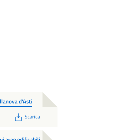
lanova d'Asti
PDF
Scarica
i aree edificabili