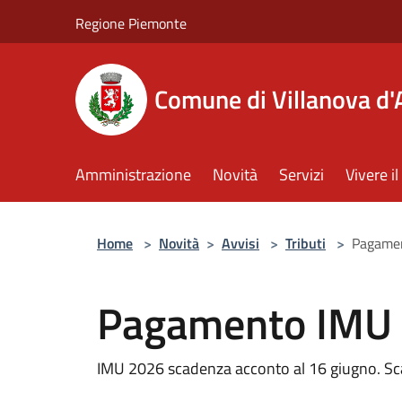
Salta al contenuto principale
Regione Piemonte
Comune di Villanova d'
Amministrazione
Novità
Servizi
Vivere 
Home
>
Novità
>
Avvisi
>
Tributi
>
Pagamen
Pagamento IMU .
IMU 2026 scadenza acconto al 16 giugno. Sc