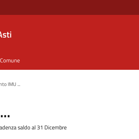
Asti
il Comune
to IMU ...
..
adenza saldo al 31 Dicembre