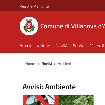
Salta al contenuto principale
Regione Piemonte
Comune di Villanova d'
Amministrazione
Novità
Servizi
Vivere 
Home
>
Novità
>
Ambiente
Avvisi: Ambiente