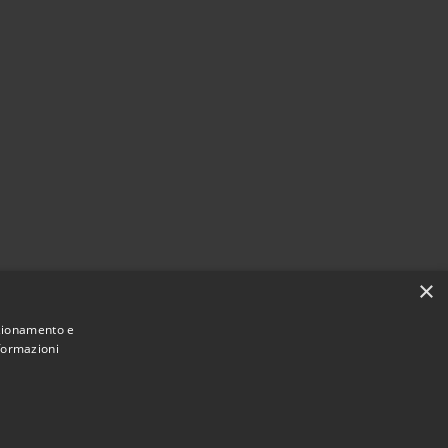
×
nzionamento e
nformazioni
Comune convenzionato
Astigov
|
|
Progetto
Convenzione
Adesioni