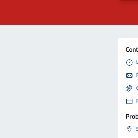
Cont
Prob