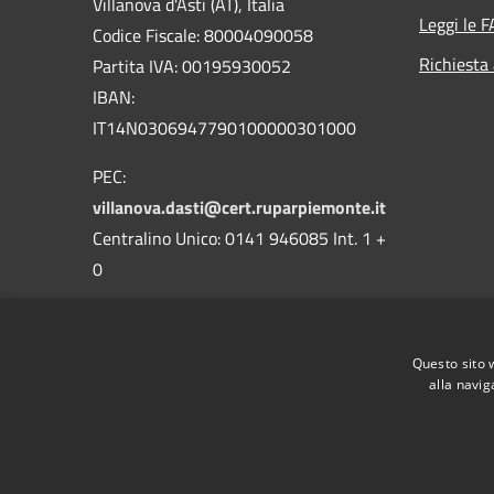
Villanova d'Asti (AT), Italia
Leggi le 
Codice Fiscale: 80004090058
Richiesta
Partita IVA: 00195930052
IBAN:
IT14N0306947790100000301000
PEC:
villanova.dasti@cert.ruparpiemonte.it
Centralino Unico: 0141 946085 Int. 1 +
0
Questo sito 
alla navig
RSS
Accessibilità
Privacy
Cookie
Mappa de