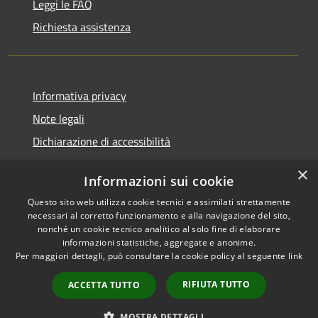
Leggi le FAQ
Richiesta assistenza
Informativa privacy
Note legali
Dichiarazione di accessibilità
×
Informazioni sui cookie
Questo sito web utilizza cookie tecnici e assimilati strettamente
RSS
Comune convenzionato
necessari al corretto funzionamento e alla navigazione del sito,
Accessibilità
Astigov
nonché un cookie tecnico analitico al solo fine di elaborare
informazioni statistiche, aggregate e anonime.
Privacy
Per maggiori dettagli, può consultare la cookie policy al seguente
link
Progetto
|
Convenzione
|
Cookie
Adesioni
Mappa del sito
RIFIUTA TUTTO
ACCETTA TUTTO
•
Accesso redazione
MOSTRA DETTAGLI