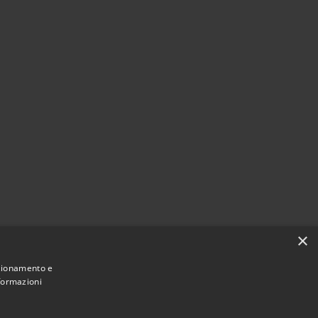
×
nzionamento e
nformazioni
Comune convenzionato
Astigov