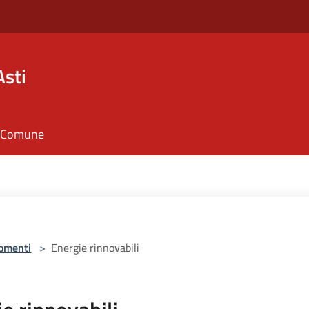
Asti
il Comune
omenti
>
Energie rinnovabili