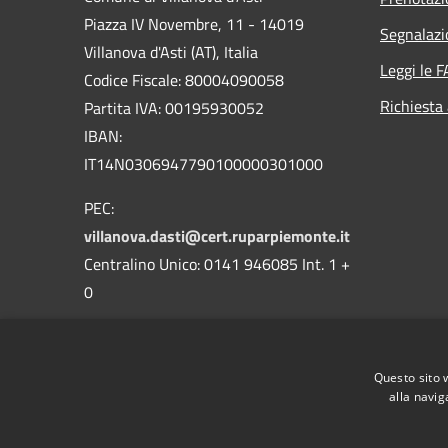
Piazza IV Novembre, 11 - 14019
Segnalazi
Villanova d'Asti (AT), Italia
Leggi le 
Codice Fiscale: 80004090058
Richiesta
Partita IVA: 00195930052
IBAN:
IT14N0306947790100000301000
PEC:
villanova.dasti@cert.ruparpiemonte.it
Centralino Unico: 0141 946085 Int. 1 +
0
Questo sito 
alla navig
RSS
Accessibilità
Privacy
Cookie
Mappa de