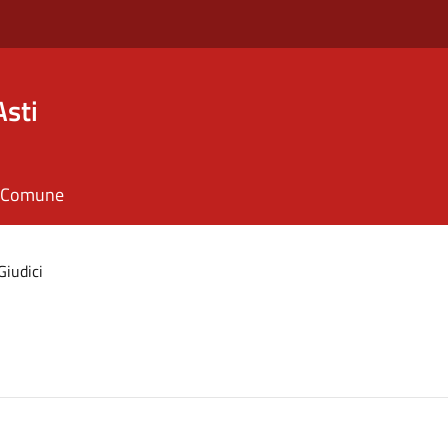
Asti
il Comune
Giudici