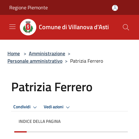
Salta al contenuto principale
Regione Piemonte
Comune di Villanova d'Asti
Home
>
Amministrazione
>
Personale amministrativo
>
Patrizia Ferrero
Patrizia Ferrero
Condividi
Vedi azioni
INDICE DELLA PAGINA