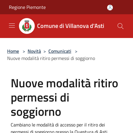
Salta al contenuto principale
Regione Piemonte
Comune di Villanova d'Asti
Home
>
Novità
>
Comunicati
>
Nuove modalità ritiro permessi di soggiorno
Nuove modalità ritiro
permessi di
soggiorno
Cambiano le modalità di accesso per il ritiro dei
permessi di soggiorno presso la Questura di Asti