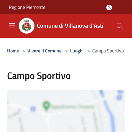
Salta al contenuto principale
Regione Piemonte
Comune di Villanova d'Asti
Home
>
Vivere il Comune
>
Luoghi
>
Campo Sportivo
Campo Sportivo