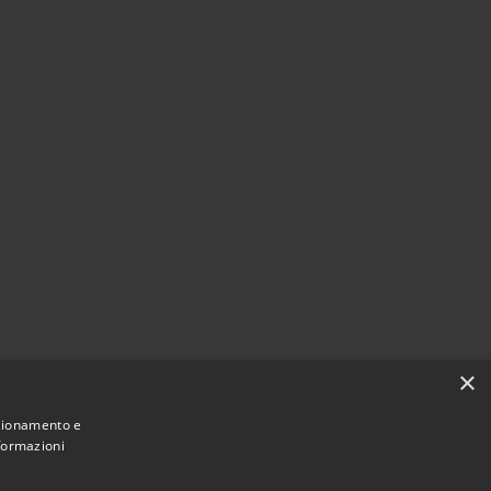
×
nzionamento e
nformazioni
Comune convenzionato
Astigov