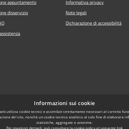
ione appuntamento
Informativa privacy
one disservizio
Note legali
FAQ
Dichiarazione di accessibilità
 assistenza
Informazioni sui cookie
web utilizza cookie tecnici e assimilati strettamente necessari al corretto fu
azione del sito, nonché un cookie tecnico analitico al solo fine di elaborare i
l sito
statistiche, aggregate e anonime.
Per maggiori dettagli, può consultare la cookie policy al seguente
link