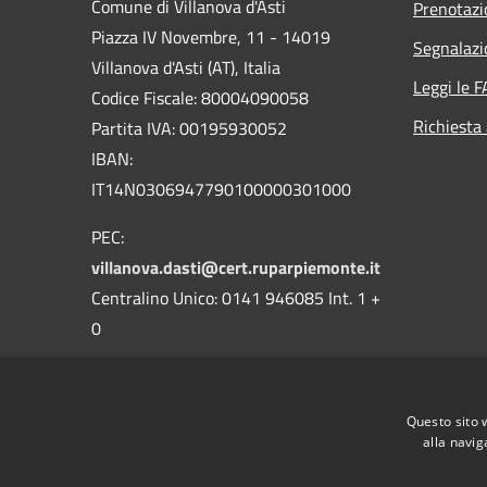
Comune di Villanova d'Asti
Prenotaz
Piazza IV Novembre, 11 - 14019
Segnalazi
Villanova d'Asti (AT), Italia
Leggi le 
Codice Fiscale: 80004090058
Richiesta
Partita IVA: 00195930052
IBAN:
IT14N0306947790100000301000
PEC:
villanova.dasti@cert.ruparpiemonte.it
Centralino Unico: 0141 946085 Int. 1 +
0
Questo sito 
alla navig
RSS
Accessibilità
Privacy
Cookie
Mappa de