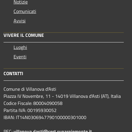
Notizie
Comunicati
Avvisi
VIVERE IL COMUNE
Luoghi
Eventi
CONTATTI
Comune di Villanova d'Asti
Piazza IV Novembre, 11 - 14019 Villanova d'Asti (AT), Italia
Codice Fiscale: 80004090058
Partita IVA: 00195930052
IBAN: IT14N0306947790100000301000
PEC:
villanova.dasti@cert.ruparpiemonte.it