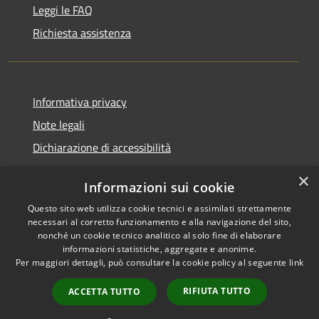
Leggi le FAQ
Richiesta assistenza
Informativa privacy
Note legali
Dichiarazione di accessibilità
×
Informazioni sui cookie
Questo sito web utilizza cookie tecnici e assimilati strettamente
RSS
Comune convenzionato
necessari al corretto funzionamento e alla navigazione del sito,
Accessibilità
Astigov
nonché un cookie tecnico analitico al solo fine di elaborare
informazioni statistiche, aggregate e anonime.
Privacy
Per maggiori dettagli, può consultare la cookie policy al seguente
link
Progetto
|
Convenzione
|
Cookie
Adesioni
Mappa del sito
RIFIUTA TUTTO
ACCETTA TUTTO
•
Accesso redazione