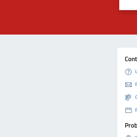
Cont
Prob