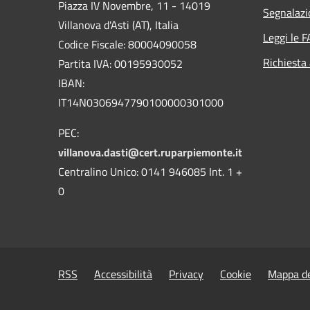
Piazza IV Novembre, 11 - 14019
Segnalazi
Villanova d'Asti (AT), Italia
Leggi le 
Codice Fiscale: 80004090058
Richiesta
Partita IVA: 00195930052
IBAN:
IT14N0306947790100000301000
PEC:
villanova.dasti@cert.ruparpiemonte.it
Centralino Unico: 0141 946085 Int. 1 +
0
RSS
Accessibilità
Privacy
Cookie
Mappa de