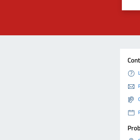
Cont
Prob