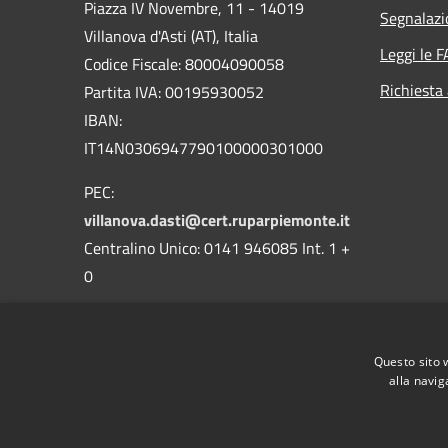
Piazza IV Novembre, 11 - 14019
Segnalazi
Villanova d'Asti (AT), Italia
Leggi le 
Codice Fiscale: 80004090058
Richiesta
Partita IVA: 00195930052
IBAN:
IT14N0306947790100000301000
PEC:
villanova.dasti@cert.ruparpiemonte.it
Centralino Unico: 0141 946085 Int. 1 +
0
Questo sito 
alla navig
RSS
Accessibilità
Privacy
Cookie
Mappa de