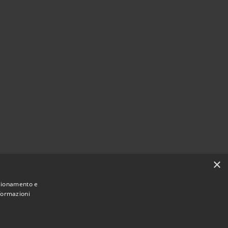
×
nzionamento e
nformazioni
Comune convenzionato
Astigov
|
|
Progetto
Convenzione
Adesioni