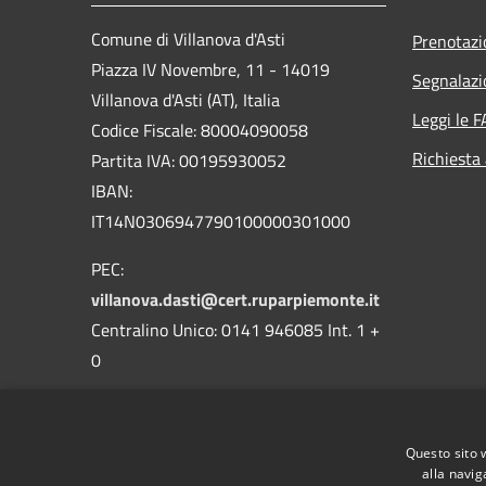
Comune di Villanova d'Asti
Prenotaz
Piazza IV Novembre, 11 - 14019
Segnalazi
Villanova d'Asti (AT), Italia
Leggi le 
Codice Fiscale: 80004090058
Richiesta
Partita IVA: 00195930052
IBAN:
IT14N0306947790100000301000
PEC:
villanova.dasti@cert.ruparpiemonte.it
Centralino Unico: 0141 946085 Int. 1 +
0
Questo sito 
alla navig