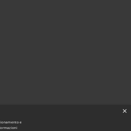
×
nzionamento e
nformazioni