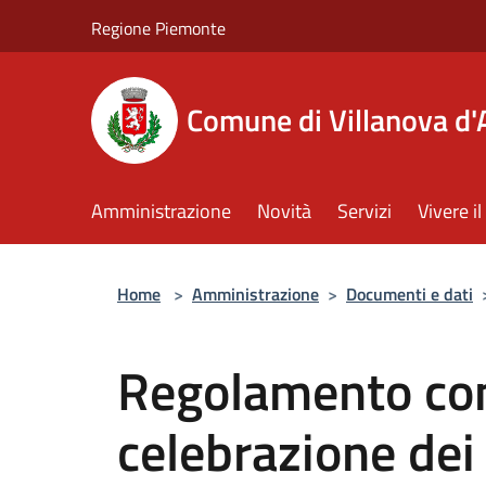
Salta al contenuto principale
Regione Piemonte
Comune di Villanova d'
Amministrazione
Novità
Servizi
Vivere 
Home
>
Amministrazione
>
Documenti e dati
Regolamento com
celebrazione dei 