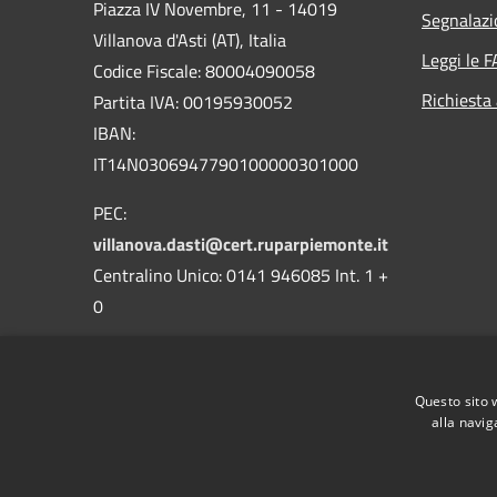
Piazza IV Novembre, 11 - 14019
Segnalazi
Villanova d'Asti (AT), Italia
Leggi le 
Codice Fiscale: 80004090058
Richiesta
Partita IVA: 00195930052
IBAN:
IT14N0306947790100000301000
PEC:
villanova.dasti@cert.ruparpiemonte.it
Centralino Unico: 0141 946085 Int. 1 +
0
Questo sito 
alla navig
RSS
Accessibilità
Privacy
Cookie
Mappa de