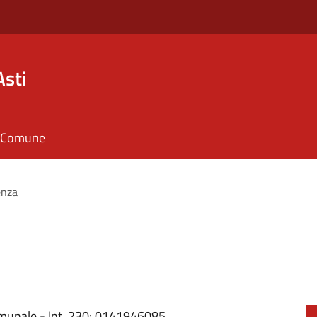
Asti
il Comune
enza
omunale - Int. 230: 0141946085