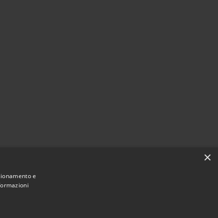
×
nzionamento e
nformazioni
Comune convenzionato
Astigov
|
|
Progetto
Convenzione
Adesioni