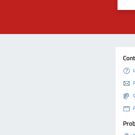
Cont
Prob