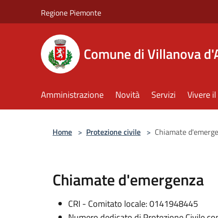
Salta al contenuto principale
Regione Piemonte
Comune di Villanova d'
Amministrazione
Novità
Servizi
Vivere 
Home
>
Protezione civile
>
Chiamate d'emerg
Chiamate d'emergenza
CRI - Comitato locale: 0141948445
Numero dedicato di Protezione Civile c