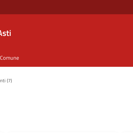
Asti
il Comune
nti (7)