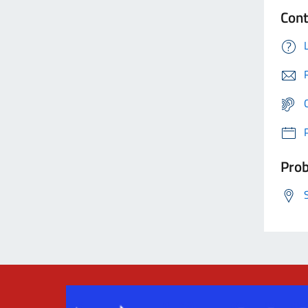
Cont
Prob