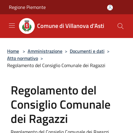
Salta al contenuto principale
Regione Piemonte
Comune di Villanova d'Asti
Home
>
Amministrazione
>
Documenti e dati
>
Atto normativo
>
Regolamento del Consiglio Comunale dei Ragazzi
Regolamento del
Consiglio Comunale
dei Ragazzi
Regolamento del Consiglio Comunale dei Ragazzi