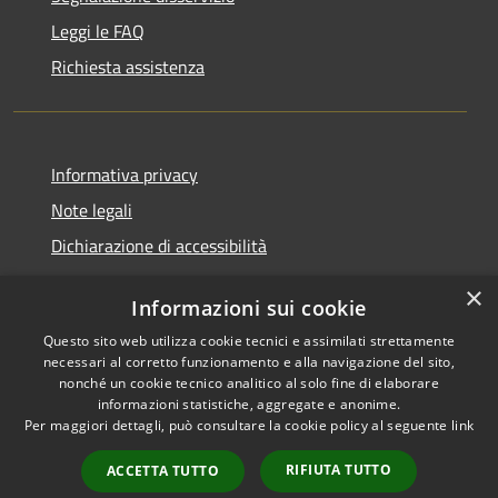
Leggi le FAQ
Richiesta assistenza
Informativa privacy
Note legali
Dichiarazione di accessibilità
×
Informazioni sui cookie
Questo sito web utilizza cookie tecnici e assimilati strettamente
RSS
Comune convenzionato
necessari al corretto funzionamento e alla navigazione del sito,
Accessibilità
Astigov
nonché un cookie tecnico analitico al solo fine di elaborare
informazioni statistiche, aggregate e anonime.
Privacy
Per maggiori dettagli, può consultare la cookie policy al seguente
link
Progetto
|
Convenzione
|
Cookie
Adesioni
Mappa del sito
RIFIUTA TUTTO
ACCETTA TUTTO