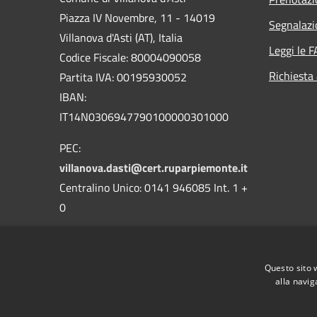
Piazza IV Novembre, 11 - 14019
Segnalazi
Villanova d'Asti (AT), Italia
Leggi le 
Codice Fiscale: 80004090058
Richiesta
Partita IVA: 00195930052
IBAN:
IT14N0306947790100000301000
PEC:
villanova.dasti@cert.ruparpiemonte.it
Centralino Unico: 0141 946085 Int. 1 +
0
Questo sito 
alla navig
RSS
Accessibilità
Privacy
Cookie
Mappa de