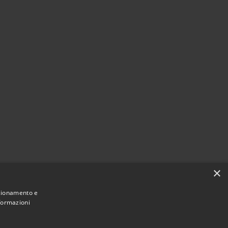
×
nzionamento e
nformazioni
Comune convenzionato
Astigov